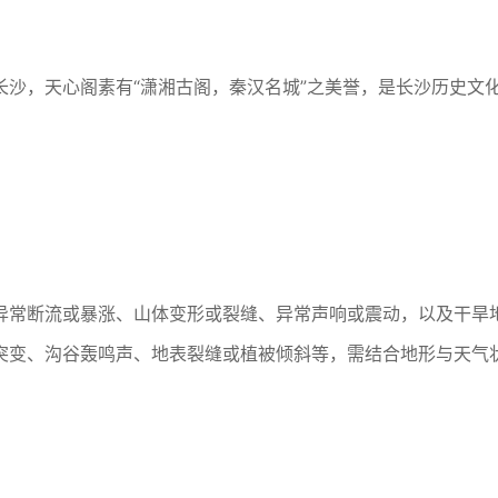
沙，天心阁素有“潇湘古阁，秦汉名城”之美誉，是长沙历史文
异常断流或暴涨、山体变形或裂缝、异常声响或震动，以及干旱
突变、沟谷轰鸣声、地表裂缝或植被倾斜等，需结合地形与天气