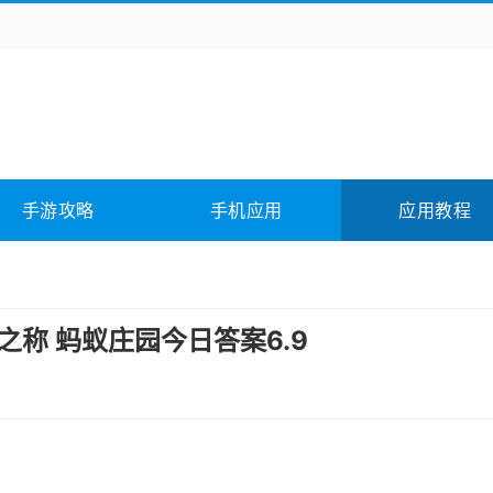
务办公
媒体影音
学习教育
拍照美颜
险解谜
动作游戏
卡牌游戏
回合网游
全相关
应用软件
影音软件
插件下载
手游攻略
手机应用
应用教程
合其它
软件教程
之称 蚂蚁庄园今日答案6.9