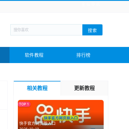
全站导航
新闻阅读
旅游出行
生活实用
社交聊天
搜索
战棋游戏
枪战射击
模拟经营
益智休闲
教育教学
游戏娱乐
系统软件
素材下载
软件教程
排行榜
相关教程
更新教程
快手官方网页版入口
2025-10-19