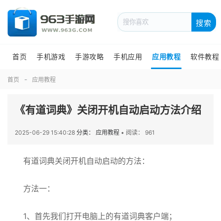
搜索
首页
手机游戏
手游攻略
手机应用
应用教程
软件教程
首页
应用教程
《有道词典》关闭开机自动启动方法介绍
2025-06-29 15:40:28
分类： 应用教程
•
阅读： 961
有道词典关闭开机自动启动的方法：
方法一：
1、首先我们打开电脑上的有道词典客户端；