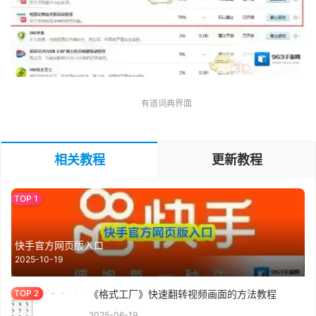
有道词典界面
相关教程
更新教程
快手官方网页版入口
2025-10-19
《格式工厂》快速翻转视频画面的方法教程
2025-06-19