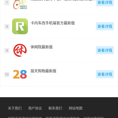
查看详情
7
卡内车改手机端官方最新版
查看详情
8
体网院最新版
查看详情
9
丽天购物最新版
查看详情
10
关于我们
用户协议
联系我们
网站地图