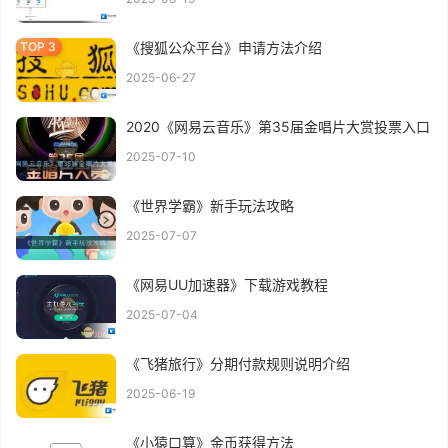
《搜狐公众平台》申请方法介绍
2025-06-27
2020《网易云音乐》第35届金唱片大赏投票入口
2025-07-10
《世界学霸》新手玩法攻略
2025-07-07
《网易UU加速器》下载游戏教程
2025-07-04
《飞猪旅行》分期付款规则说明介绍
2025-06-19
《小猿口算》金币获得方法