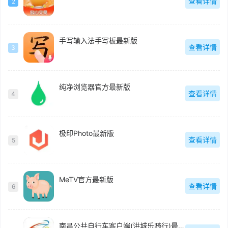
查看详情
2
手写输入法手写板最新版
查看详情
3
纯净浏览器官方最新版
查看详情
4
极印Photo最新版
查看详情
5
MeTV官方最新版
查看详情
6
南昌公共自行车客户端(洪城乐骑行)最新版