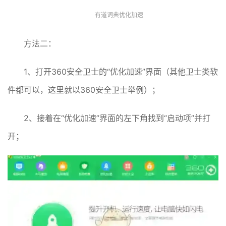
有道词典优化加速
方法二：
1、打开360安全卫士的“优化加速”界面（其他卫士类软
件都可以，这里就以360安全卫士举例）；
2、接着在“优化加速”界面的左下角找到“启动项”并打
开；