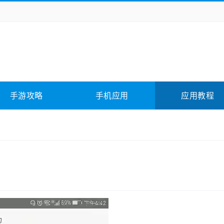
务办公
媒体影音
学习教育
拍照美颜
险解谜
动作游戏
卡牌游戏
回合网游
全相关
应用软件
影音软件
插件下载
手游攻略
手机应用
应用教程
合其它
软件教程