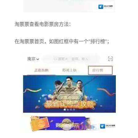
淘票票查看电影票房方法：
在淘票票首页，如图红框中有一个“排行榜”；