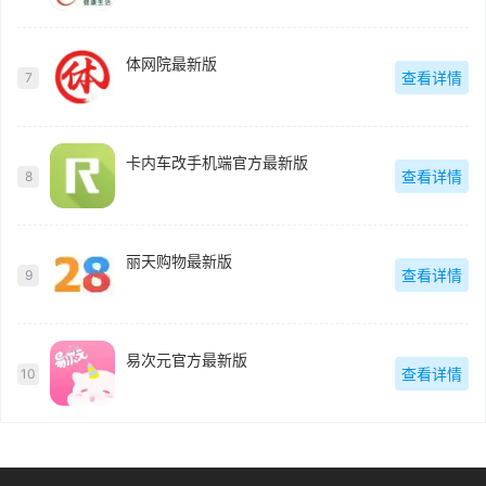
体网院最新版
查看详情
7
卡内车改手机端官方最新版
查看详情
8
丽天购物最新版
查看详情
9
易次元官方最新版
查看详情
10