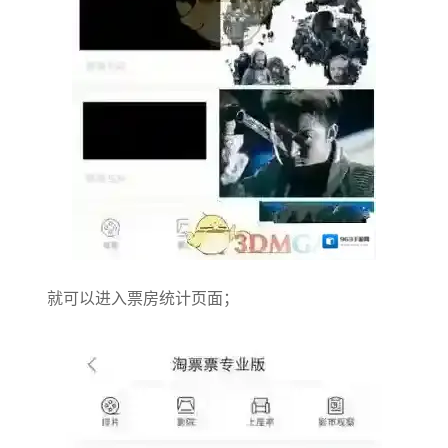
就可以进入票房统计页面；