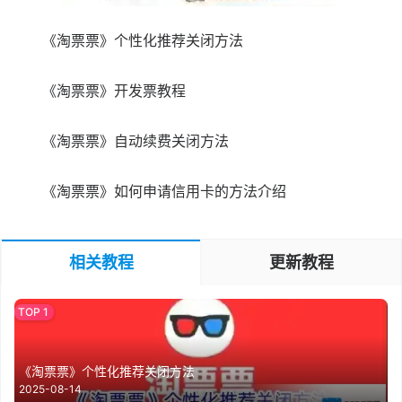
《淘票票》个性化推荐关闭方法
《淘票票》开发票教程
《淘票票》自动续费关闭方法
《淘票票》如何申请信用卡的方法介绍
相关教程
更新教程
《淘票票》个性化推荐关闭方法
2025-08-14