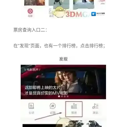
票房查询入口二：
在“发现”页面，也有一个排行榜，点击排行榜；