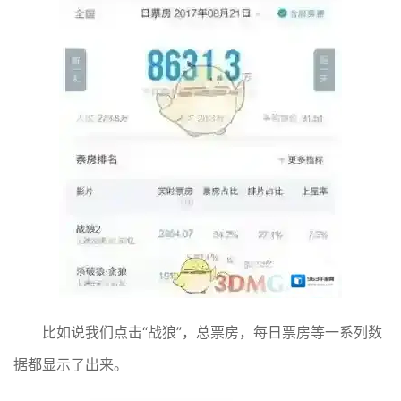
比如说我们点击“战狼”，总票房，每日票房等一系列数
据都显示了出来。