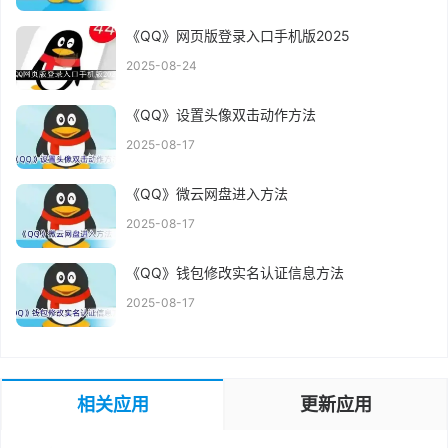
《QQ》网页版登录入口手机版2025
2025-08-24
《QQ》设置头像双击动作方法
2025-08-17
《QQ》微云网盘进入方法
2025-08-17
《QQ》钱包修改实名认证信息方法
2025-08-17
相关应用
更新应用