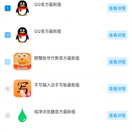
QQ官方最新版
查看详情
1
QQ官方最新版
查看详情
2
螃蟹账号代售官方最新版
查看详情
3
手写输入法手写板最新版
查看详情
4
纯净浏览器官方最新版
查看详情
5