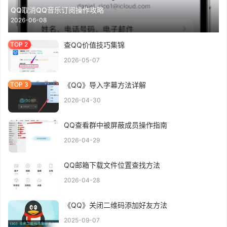
QQ取消QQ音乐订阅操作攻略
2026-06-08
查QQ价值技巧集锦
2026-05-07
《QQ》导入字幕方法详解
2026-04-30
QQ查看群中被屏蔽成员操作指南
2026-04-29
QQ邮箱下载文件位置查找方法
2026-04-28
《QQ》关闭二维码添加好友方法
2025-09-07