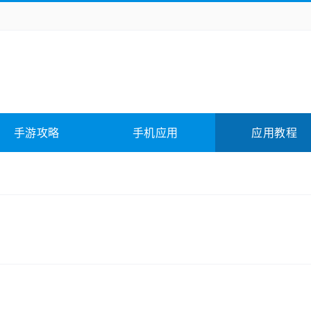
务办公
媒体影音
学习教育
拍照美颜
险解谜
动作游戏
卡牌游戏
回合网游
全相关
应用软件
影音软件
插件下载
手游攻略
手机应用
应用教程
合其它
软件教程