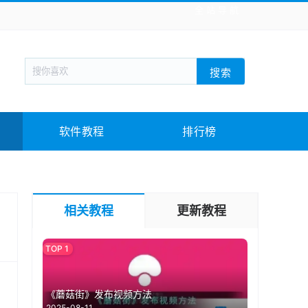
全站导航
新闻阅读
旅游出行
生活实用
社交聊天
搜索
战棋游戏
枪战射击
模拟经营
益智休闲
教育教学
游戏娱乐
系统软件
素材下载
软件教程
排行榜
相关教程
更新教程
《蘑菇街》发布视频方法
2025-08-11