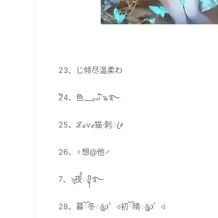
23、じ倾尽温柔わ
2້4、色؄ ໌꧉࿐
25、ℒℴѵℯ猫·刺ꦿ⸙
26、♀想@他♂
7、ৡ夜้้ꦿ᭄࿐
28、暮ོ冬ꦿ℘゜এ初ོ晴ꦿ℘゜এ