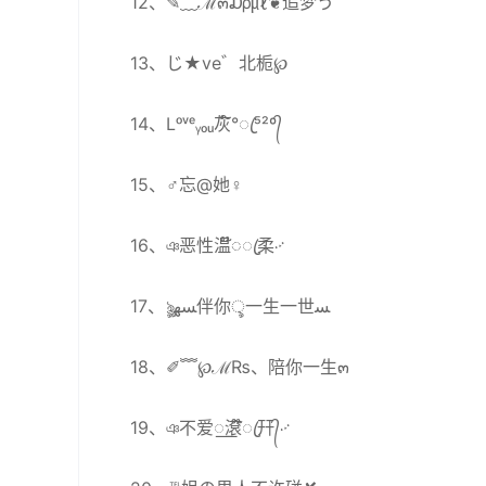
12、✎﹏ℳ๓₯㎕❦追梦う
13、じ★ve゛北栀℘
14、Lᵒᵛᵉᵧₒᵤ灰໌°ꦿ⁵²º᭄
15、♂忘@她♀
16、ঞ恶性温໊◌ꦿ柔࿚
17、ৡৢﺴﻬ伴你ৢ一生一世ﺴ
18、✐﹌℘ℳ₨、陪你一生๓
19、ঞ不爱꯭滾໊ꦿ幵᭄࿚