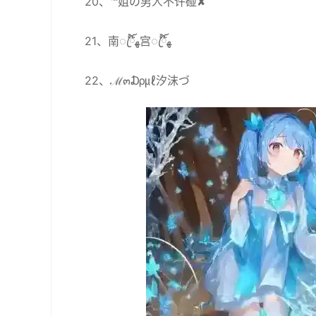
20、℡姐の男人不许碰✘
21、南ꦿ໊ོﻬ宫ꦿ໊ོﻬ
22、ℳ๓₯㎕汐沫づ