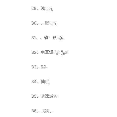
29、浅ૢꦿ
30、、眠ૢꦿ
31、、✿゛玖ꦿ๑҉
32、兔耳短 ॢꦿ᭄ﻬଓ
33、晨̶风̶
34、仙ۣ橘̶ۣۨ
35、❀凉城❀
36、-萌叽-