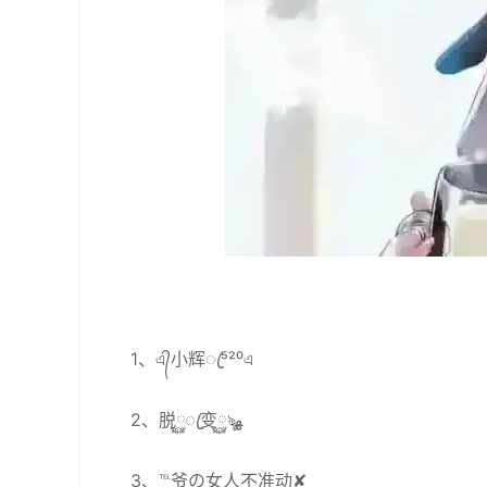
1、এ᭄小辉ꦿ⁵²⁰এ
2、脱࿆ꦿ变࿆ৡﻬ
3、℡爷の女人不准动✘