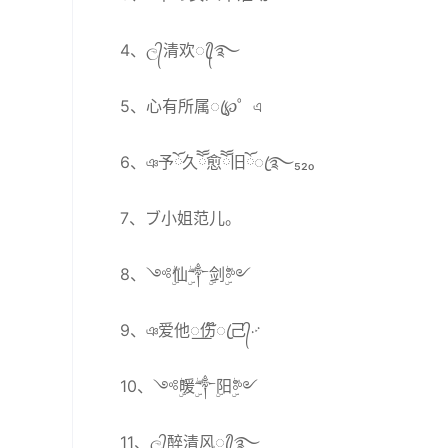
4、ල᭄清欢ꦿ᭄࿐
5、心有所属ꦿ℘゜এ
6、ঞ予ོ久ོོ愈ོོ旧ོꦿ࿐₅₂ₒ
7、ブ小姐范儿。
8、༺ۣۖ仙ۣۖ༒ۣ剑ۣۖ༻
9、ঞ爱他꯭伤໊ꦿ己᭄࿚
10、༺ۣۖ暖ۣۖ༒ۣ阳ۣۖ༻
11、ල᭄醉清风ꦿ᭄࿐