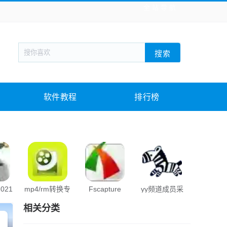
全站导航
新闻阅读
旅游出行
生活实用
社交聊天
搜索
战棋游戏
枪战射击
模拟经营
益智休闲
教育教学
游戏娱乐
系统软件
素材下载
软件教程
排行榜
021
mp4/rm转换专
Fscapture
yy频道成员采
小企鹅输
家
集免费工具
相关分类