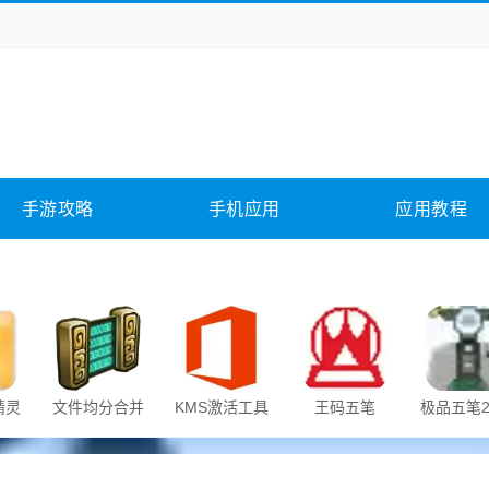
务办公
媒体影音
学习教育
拍照美颜
险解谜
动作游戏
卡牌游戏
回合网游
全相关
应用软件
影音软件
插件下载
手游攻略
手机应用
应用教程
合其它
软件教程
精灵
文件均分合并
KMS激活工具
王码五笔
极品五笔2
器