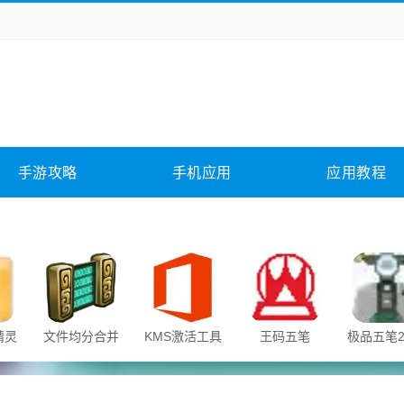
务办公
媒体影音
学习教育
拍照美颜
险解谜
动作游戏
卡牌游戏
回合网游
全相关
应用软件
影音软件
插件下载
手游攻略
手机应用
应用教程
合其它
软件教程
精灵
文件均分合并
KMS激活工具
王码五笔
极品五笔2
器