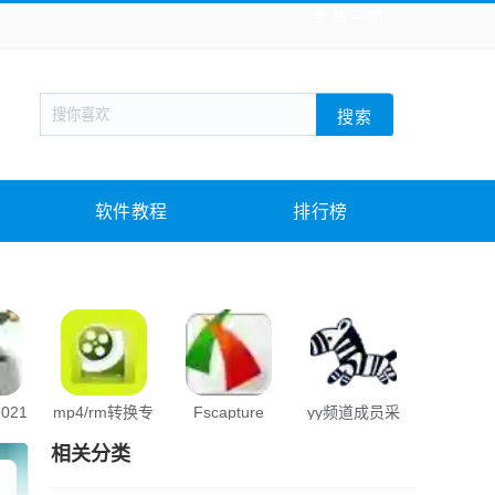
全站导航
新闻阅读
旅游出行
生活实用
社交聊天
搜索
战棋游戏
枪战射击
模拟经营
益智休闲
教育教学
游戏娱乐
系统软件
素材下载
软件教程
排行榜
021
mp4/rm转换专
Fscapture
yy频道成员采
小企鹅输
家
集免费工具
相关分类