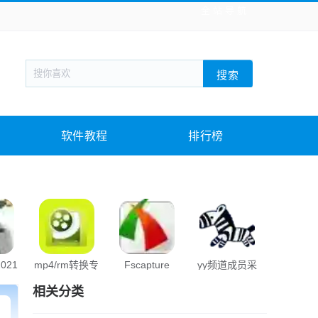
全站导航
新闻阅读
旅游出行
生活实用
社交聊天
搜索
战棋游戏
枪战射击
模拟经营
益智休闲
教育教学
游戏娱乐
系统软件
素材下载
软件教程
排行榜
021
mp4/rm转换专
Fscapture
yy频道成员采
小企鹅输
家
集免费工具
相关分类