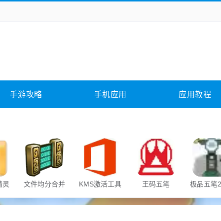
务办公
媒体影音
学习教育
拍照美颜
险解谜
动作游戏
卡牌游戏
回合网游
全相关
应用软件
影音软件
插件下载
手游攻略
手机应用
应用教程
合其它
软件教程
精灵
文件均分合并
KMS激活工具
王码五笔
极品五笔2
器