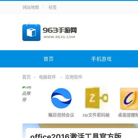
网站地图
标签
全站导航
手机应用
主题美化
其它应用
商
手机游戏
体育竞技
其它游戏
冒
电脑软件
其它类别
图形软件
安
首页
手机游戏
应用教程
手游攻略
未分类
综
首页
电脑软件
应用软件
瞩目视频会议
zip文件密码破
桌面提醒
解器
office2016激活工具官方版