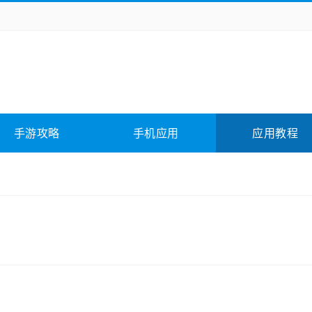
务办公
媒体影音
学习教育
拍照美颜
险解谜
动作游戏
卡牌游戏
回合网游
全相关
应用软件
影音软件
插件下载
手游攻略
手机应用
应用教程
合其它
软件教程