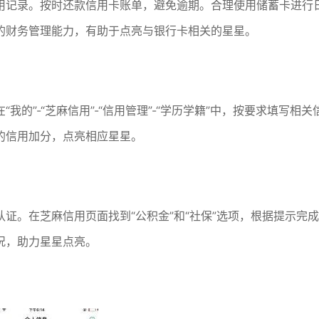
用记录。按时还款信用卡账单，避免逾期。合理使用储蓄卡进行
的财务管理能力，有助于点亮与银行卡相关的星星。
的”-“芝麻信用”-“信用管理”-“学历学籍”中，按要求填写相关
的信用加分，点亮相应星星。
证。在芝麻信用页面找到“公积金”和“社保”选项，根据提示完成
况，助力星星点亮。