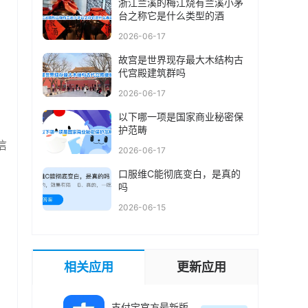
浙江兰溪的梅江烧有兰溪小茅
台之称它是什么类型的酒
2026-06-17
故宫是世界现存最大木结构古
代宫殿建筑群吗
2026-06-17
以下哪一项是国家商业秘密保
护范畴
信
2026-06-17
口服维C能彻底变白，是真的
吗
2026-06-15
相关应用
更新应用
支付宝官方最新版