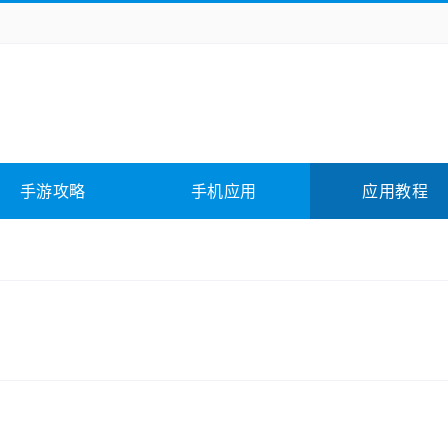
务办公
媒体影音
学习教育
拍照美颜
险解谜
动作游戏
卡牌游戏
回合网游
全相关
应用软件
影音软件
插件下载
手游攻略
手机应用
应用教程
合其它
软件教程